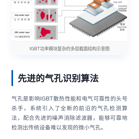
IGBT功率模块复杂的多层截面结构示意图
先进的气孔识别算法
气孔是影响IGBT散热性能和电气可靠性的头号
杀手。系统引入了全新的前沿的气孔检测算
法，配合先进的噪声消除滤波器，能够可靠地
检测出传统设备难以发现的微小气孔。