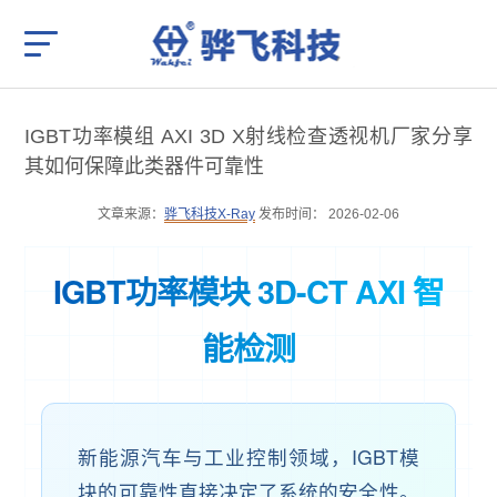
IGBT功率模组 AXI 3D X射线检查透视机厂家分享
其如何保障此类器件可靠性
文章来源：
骅飞科技X-Ray
发布时间： 2026-02-06
IGBT功率模块 3D-CT AXI 智
能检测
新能源汽车与工业控制领域，IGBT模
块的可靠性直接决定了系统的安全性。