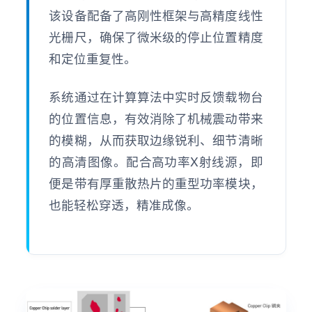
该设备配备了高刚性框架与高精度线性
光栅尺，确保了微米级的停止位置精度
和定位重复性。
系统通过在计算算法中实时反馈载物台
的位置信息，有效消除了机械震动带来
的模糊，从而获取边缘锐利、细节清晰
的高清图像。配合高功率X射线源，即
便是带有厚重散热片的重型功率模块，
也能轻松穿透，精准成像。