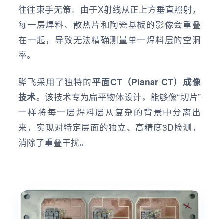
往往束手无策。由于X射线从正上方垂直照射，
每一层焊料、散热片和陶瓷基板的影像会重叠
在一起，导致无法精确测量单一焊料层的空洞
率。
骅飞采用了独特的
平面CT（Planar CT）成像
技术
。该技术专为扁平物体设计，能够像“切片”
一样将每一层焊料层从复杂的背景中分离出
来，实现对特定层面的独立、高精度3D检测，
消除了重叠干扰。