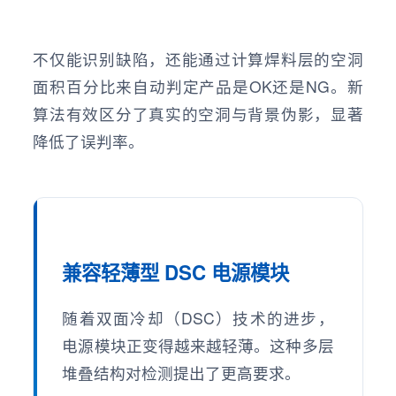
不仅能识别缺陷，还能通过计算焊料层的空洞
面积百分比来自动判定产品是OK还是NG。新
算法有效区分了真实的空洞与背景伪影，显著
降低了误判率。
兼容轻薄型 DSC 电源模块
随着双面冷却（DSC）技术的进步，
电源模块正变得越来越轻薄。这种多层
堆叠结构对检测提出了更高要求。