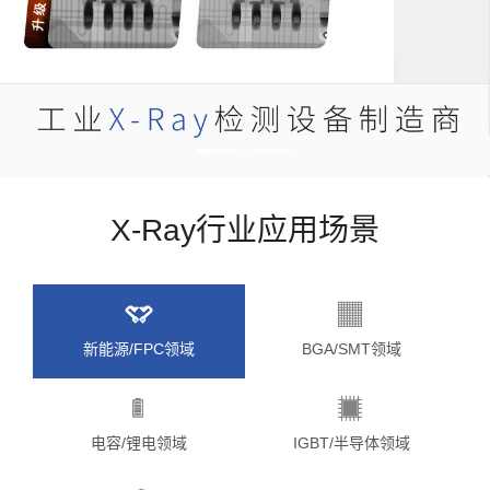
工
业
XrayCT
机
厂
家
X-Ray行业应用场景
新能源/FPC领域
BGA/SMT领域
电容/锂电领域
IGBT/半导体领域