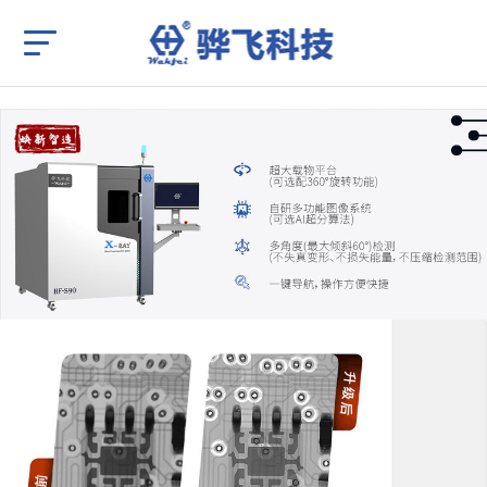
X-
ray
检
测
机
_X
射
线
检
查
机
_