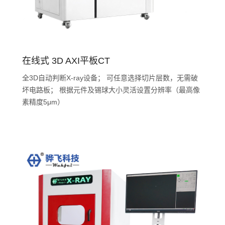
在线式 3D AXI平板CT
全3D自动判断X-ray设备； 可任意选择切片层数，无需破
坏电路板； 根据元件及锡球大小灵活设置分辨率（最高像
素精度5μm）