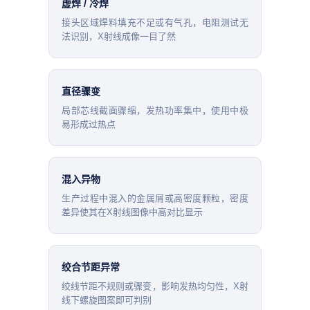
虚焊 / 冷焊
接头区域焊料填充不足或有气孔，电阻测试无
法识别，X射线成像一目了然
直径骤变
局部芯线截面骤缩，发热功率集中，使用中极
易形成过热点
混入异物
生产过程中混入的金属屑或高密度颗粒，密度
差异使其在X射线图像中高对比显示
绞合节距异常
绞线节距不规则或骤变，影响发热均匀性，X射
线下螺旋图案即可判别