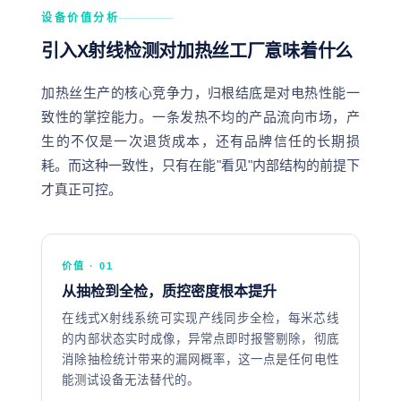
动高亮，批量统计效率
中呈高亮点，一帧即可
险
设备价值分析
高
识别
引入X射线检测对加热丝工厂意味着什么
加热丝生产的核心竞争力，归根结底是对电热性能一
致性的掌控能力。一条发热不均的产品流向市场，产
生的不仅是一次退货成本，还有品牌信任的长期损
耗。而这种一致性，只有在能"看见"内部结构的前提下
才真正可控。
价值 · 01
从抽检到全检，质控密度根本提升
在线式X射线系统可实现产线同步全检，每米芯线
的内部状态实时成像，异常点即时报警剔除，彻底
消除抽检统计带来的漏网概率，这一点是任何电性
能测试设备无法替代的。