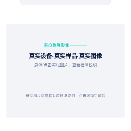
实拍检测影像
真实设备·真实样品·真实图像
实
实
悬停/点击每张图片，查看检测说明
实
实
拍
拍
实
实
拍
拍
图
图
拍
拍
图
图
01
02
图
图
03
04
05
06
· 悬停图片可查看对应缺陷说明 · 点击可锁定翻转 ·
断丝检测
偏芯检测
虚焊检测
直径异常检测
绞合节距检测
异物检测
单股断裂清晰成像
偏芯量精准测量
接头内部气孔可见
截面骤缩位置定位
螺旋节距均匀性评估
金属异物密度成像
X射线穿透绝缘护套，
截面偏心度在X射线图
焊料填充不足形成的微
芯线直径骤变区段精准
芯线断裂位置与形态在
像中直观呈现，软件可
全段节距分布以图形化
混入金属颗粒与基材密
小气孔，在高分辨率X
标定，为工艺调整提供
影像中高对比度显现
自动计算偏移量并标记
方式输出，异常区段自
度差明显，X射线影像
射线图像中清晰暴露
直接依据，避免过热风
超标区段