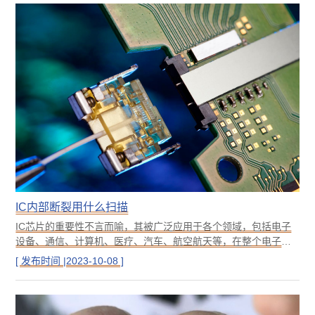
骅飞科技主要介绍X-RAY检测芯片内部异常
IC内部断裂用什么扫描
IC芯片的重要性不言而喻，其被广泛应用于各个领域，包括电子
设备、通信、计算机、医疗、汽车、航空航天等，在整个电子电
路中起到了非常重要的作用，如计算和处理数据、存储、通信控
[ 发布时间 |2023-10-08 ]
制与传感、图像处理等功能。如果IC芯片坏了，内部出现断裂等
异常，从外观上是无法看出来的，一般常用的方法是采用红外热
成像（Infrared Thermography）技术。红外热成像利用红外辐射