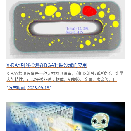
X-RAY射线检测在BGA封装领域的应用
X-RAY检测设备是一种无损检测设备，利用X射线超短波长、能量
大的特性，可以穿透非透明物体，如塑胶、金属、陶瓷等，目前
被广泛运用于对各行各业产品的无损检测，如5G、IC芯片、IGBT
[ 发布时间 |2023-09-18 ]
半导体、LED灯珠、PCB线路板等电子元器件以及工艺缺陷检
测，更有甚者有些酒类鉴定机构将X-RAY用于针孔、拔头等假酒
的鉴定