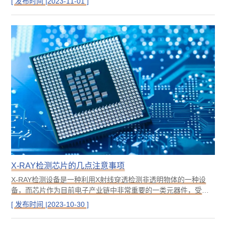
[ 发布时间 |2023-11-01 ]
探测器对其中的内部缺陷进行成像，从而帮助我们检测出材料中
的问题。那么，X射线检测机是如何检测内部缺陷的呢？
X-RAY检测芯片的几点注意事项
X-RAY检测设备是一种利用X射线穿透检测非透明物体的一种设
备，而芯片作为目前电子产业链中非常重要的一类元器件，受到
了至关重要的关注，特别是中美贸易战爆发以后，芯片的战略意
[ 发布时间 |2023-10-30 ]
义被拉到了前所未有的高度。芯片主要分设计、制造和检测三大
块，其中最难的当属制造，这也是目前卡脖子的核心领域，今天