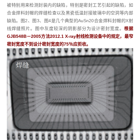
被特别用来检测封装内的缺陷，特别是密封工艺引起的缺陷，如
合金焊料封帽的焊缝检查以及黑瓷低温封接玻璃中的空洞等内部
缺陷。图2、图3、图4是几个典型的AuSn20合金焊料封帽的X射
线焊缝照片。图中灰度较深的阴影部分为设计密封宽度。
根据
GJB548B－2005方法2012.1 X-ray射线检测设备中的规定，最窄
密封宽度不到设计密封宽度的75％应拒收。