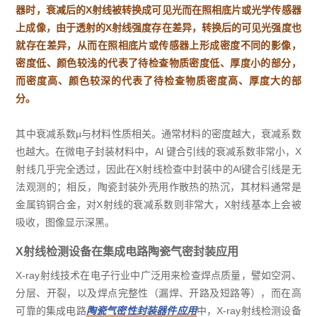
器时，衰减后的X射线被转换成可见光而在照相底片或光学传感器
上成像，由于透射的X射线强度存在差异，转换后的可见光强度也
就存在差异，从而在照相底片或传感器上形成密度不同的影像，
密度低、颜色较浅的代表了待检查物质密度低、厚度小的部分，
而密度高、颜色较深的代表了待检查物质密度高、厚度大的部
分。
其中衰减系数µ与材料性质相关。通常材料的密度越大，衰减系数
也越大。在微电子封装材料中，Al 键合引线的衰减系数非常小，X
射线几乎完全透过，因此在X射线检查中封装中的Al键合引线是无
法观测的；相反，陶瓷封装外壳用作散热的热沉，其材料通常是
金属钨铜合金，对X射线的衰减系数则非常大，X射线基本上会被
吸收，图像显示深黑。
X射线检测设备在集成电路陶瓷气密封装应用
X-ray射线技术在电子行业中广泛用来检查焊点质量，譬如空洞、
分层、开裂，以及焊点完整性（漏焊、开路及短路等），而在高
可靠的集成电路
陶瓷气密性封装器件应用
中，X-ray射线检测设备